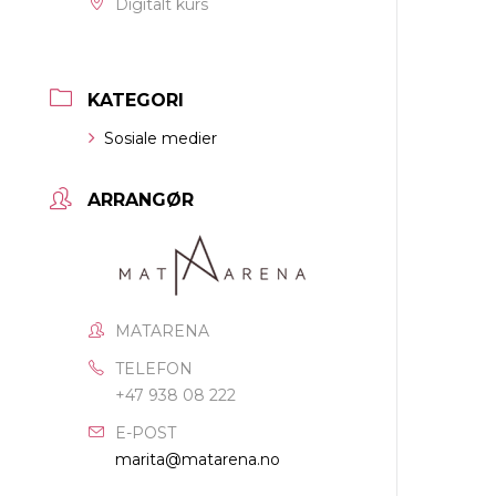
Digitalt kurs
KATEGORI
Sosiale medier
ARRANGØR
MATARENA
TELEFON
+47 938 08 222
E-POST
marita@matarena.no