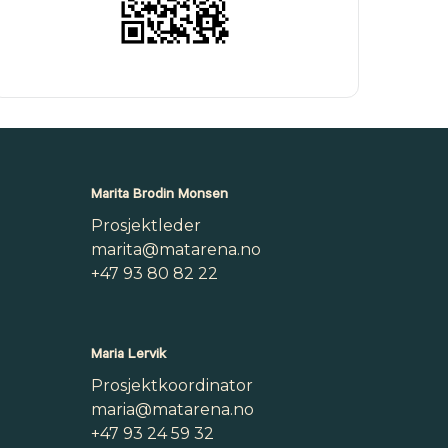
Marita Brodin Monsen
Prosjektleder
marita@matarena.no
+47 93 80 82 22
Maria Lervik
Prosjektkoordinator
maria@matarena.no
+47 93 24 59 32