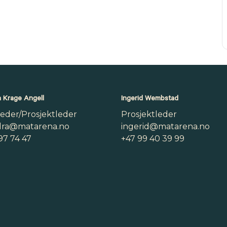
 Krage Angell
Ingerid Wembstad
leder/Prosjektleder
Prosjektleder
dra@matarena.no
ingerid@matarena.no
97 74 47
+47 99 40 39 99