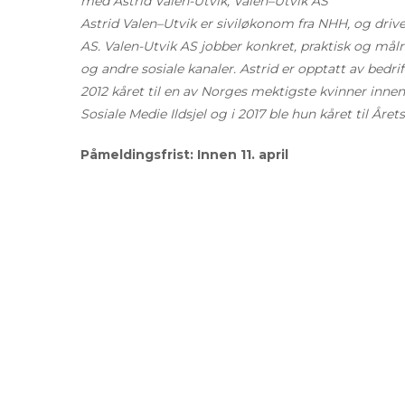
med Astrid Valen-Utvik, Valen–Utvik AS
Astrid Valen–Utvik er siviløkonom fra NHH, og dri
AS. Valen-Utvik AS jobber konkret, praktisk og mål
og andre sosiale kanaler. Astrid er opptatt av bedr
2012 kåret til en av Norges mektigste kvinner inne
Sosiale Medie Ildsjel og i 2017 ble hun kåret til År
Påmeldingsfrist: Innen 11. april