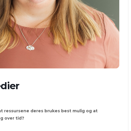
edier
at ressursene deres brukes best mulig og at
og over tid?