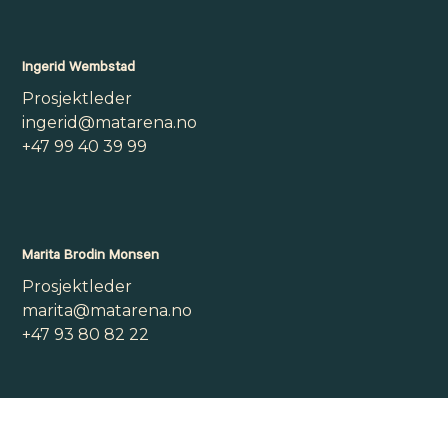
Ingerid Wembstad
Prosjektleder
ingerid@matarena.no
+47 99 40 39 99
Marita Brodin Monsen
Prosjektleder
marita@matarena.no
+47 93 80 82 22
Maria Lervik
Prosjektkoordinator