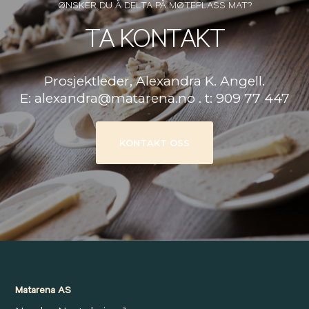
ØNSKER DU Å DELTA PÅ MØTEPLASS MAT?
TA KONTAKT
Prosjektleder, Alexandra K. Angell.
E: alexandra@matarena.no . t: 909 77 447
KONTAKT OSS
Matarena AS