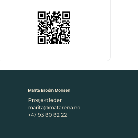
Marita Brodin Monsen
Prosjektleder
marita@matarena.no
+47 93 80 82 22