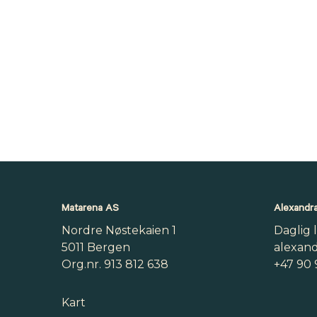
Matarena AS
Alexandra
Nordre Nøstekaien 1
Daglig 
5011 Bergen
alexan
Org.nr. 913 812 638
+47 90 
Kart