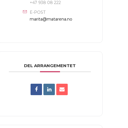
+47 938 08 222
E-POST
marita@matarena.no
DEL ARRANGEMENTET