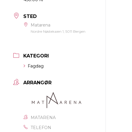
STED
Matarena
Nordre Nøstekaien 1, 5011 Bergen
KATEGORI
Fagdag
ARRANGØR
MATARENA
TELEFON