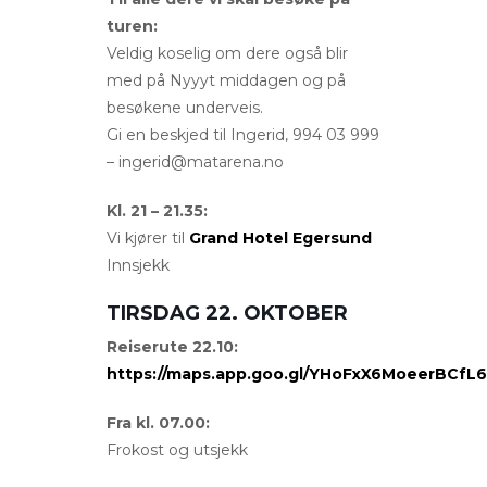
turen:
Veldig koselig om dere også blir
med på Nyyyt middagen og på
besøkene underveis.
Gi en beskjed til Ingerid, 994 03 999
– ingerid@matarena.no
Kl. 21 – 21.35:
Vi kjører til
Grand Hotel Egersund
Innsjekk
TIRSDAG 22. OKTOBER
Reiserute 22.10:
https://maps.app.goo.gl/YHoFxX6MoeerBCfL6
Fra kl. 07.00:
Frokost og utsjekk