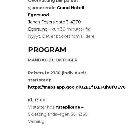
Overnatting blir på det
sjarmerende
Grand Hotell
Egersund
Johan Feyers gate 3, 4370
Egersund
– kun 30 minutter fra
Nyyyt. Det er booket rom til dere.
PROGRAM
MANDAG 21. OKTOBER
Reiserute 21.10 (individuelt
startsted):
https://maps.app.goo.gl/JZELf1XEFuh8fQEV6
Kl. 13.00:
Vi starter hos
Ystepikene –
Skrettinglandsvegen 50, 4360
Varhaug