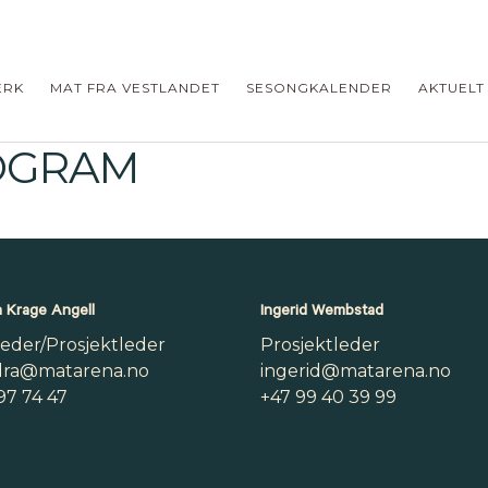
ERK
MAT FRA VESTLANDET
SESONGKALENDER
AKTUELT
OGRAM
 Krage Angell
Ingerid Wembstad
leder/Prosjektleder
Prosjektleder
dra@matarena.no
ingerid@matarena.no
97 74 47
+47 99 40 39 99