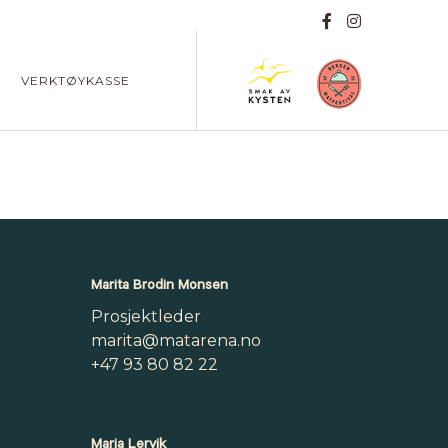
VERKTØYKASSE
Marita Brodin Monsen
Prosjektleder
marita@matarena.no
+47 93 80 82 22
Maria Lervik