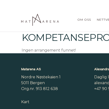
OM OSS
NETTV
KOMPETANSEPR
Ingen arrangement funnet!
Matarena AS
Alexandra
Nordre Nøstekaien 1
Daglig 
5011 Bergen
alexan
Org.nr. 913 812 638
+47 90 
Kart