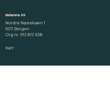
Matarena AS
Nordre Nøstekaien 1
5011 Bergen
Org.nr. 913 812 638
Kart
Personvern
Personvernerklæringen til Matarena
Alexandra Krage Angell
Daglig leder/Prosjektleder