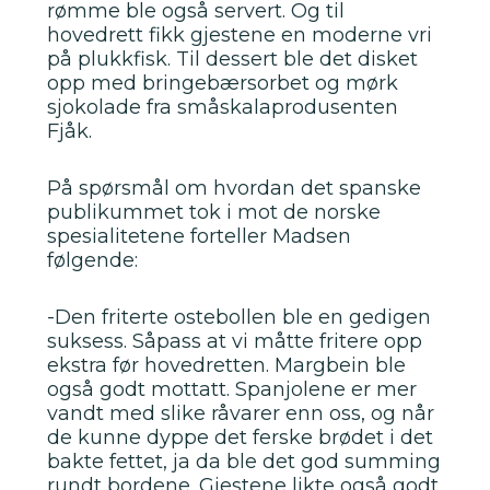
rømme ble også servert. Og til
hovedrett fikk gjestene en moderne vri
på plukkfisk. Til dessert ble det disket
opp med bringebærsorbet og mørk
sjokolade fra småskalaprodusenten
Fjåk.
På spørsmål om hvordan det spanske
publikummet tok i mot de norske
spesialitetene forteller Madsen
følgende:
-Den friterte ostebollen ble en gedigen
suksess. Såpass at vi måtte fritere opp
ekstra før hovedretten. Margbein ble
også godt mottatt. Spanjolene er mer
vandt med slike råvarer enn oss, og når
de kunne dyppe det ferske brødet i det
bakte fettet, ja da ble det god summing
rundt bordene. Gjestene likte også godt