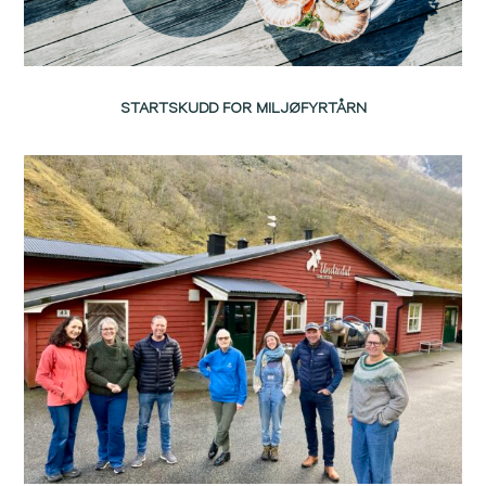
STARTSKUDD FOR MILJØFYRTÅRN