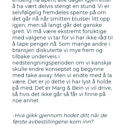
endelig ha åpent alle dager igjen etter
å ha vært delvis stengt en stund. Vi er
selvfølgelig fremdeles spente på om
det går nå når smitten blusser litt opp
igjen, men så langt går det ganske
greit. Vi må være ekstremt forsiktige
med valgene vi tar for vi har ikke råd til
å tape penger nå. Som mange andre i
bransjen diskuterte vi mye frem og
tilbake underveis i
nedstengningsperioden om vi kanskje
skulle endre konseptet og begynne
med take away. Men vi endte med å la
være. Det er jo dette vi har lyst å holde
på med. Det er Marg & Bein vi vil drive,
så hvis det ikke går så får vi finne på
noe annet.
-Hva gikk gjennom hodet ditt når de
første avbestillingene kom inn?