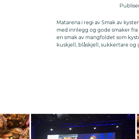
Publiser
Matarena i regi av Smak av kyste
med innlegg og gode smaker fra h
en smak av mangfoldet som kysten
kuskjell, blåskjell, sukkertare og 