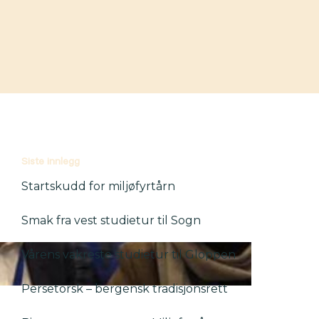
Siste innlegg
Startskudd for miljøfyrtårn
Smak fra vest studietur til Sogn
Vårens vakreste studietur til Gloppen
Persetorsk – bergensk tradisjonsrett