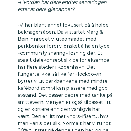
-Hvordan har dere endret serveringen
etter at dere gjenåpnet?
-Vi har blant annet fokusert på å holde
bakhagen åpen. Da vi startet Marg &
Bein innredet vi uteområdet med
parkbenker fordi vi ønsket å ha en type
«community sharing» løsning der. Et
sosialt delekonsept slik de for eksempel
har flere steder i København. Det
fungerte ikke, så like før «lockdown»
byttet vi ut parkbenkene med mindre
kafébord som vi kan plassere med god
avstand. Det passer bedre med tanke på
smittevern. Menyen er også tilpasset litt
og er kortere enn den vanligvis har
vært. Den er litt mer «norskifisert», hvis
man kan si det slik. Normalt har vi rundt
90% turister på denne tiden her, og da