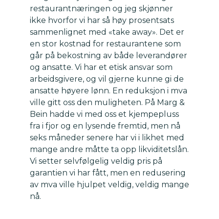
restaurantnæringen og jeg skjønner
ikke hvorfor vi har så høy prosentsats
sammenlignet med «take away». Det er
en stor kostnad for restaurantene som
går på bekostning av både leverandører
og ansatte. Vi har et etisk ansvar som
arbeidsgivere, og vil gjerne kunne gi de
ansatte høyere lønn. En reduksjon i mva
ville gitt oss den muligheten. På Marg &
Bein hadde vi med oss et kjempepluss
fra i fjor og en lysende fremtid, men nå
seks måneder senere har vi i likhet med
mange andre måtte ta opp likviditetslån.
Vi setter selvfølgelig veldig pris på
garantien vi har fått, men en redusering
av mva ville hjulpet veldig, veldig mange
nå.