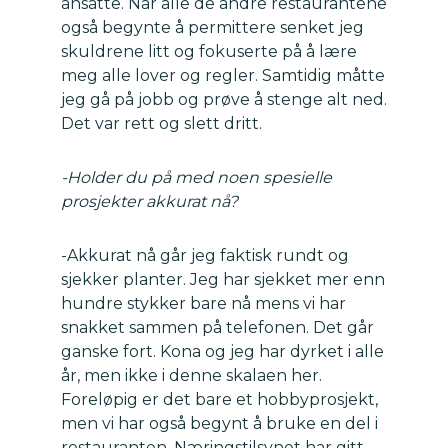
ansatte. Når alle de andre restaurantene
også begynte å permittere senket jeg
skuldrene litt og fokuserte på å lære
meg alle lover og regler. Samtidig måtte
jeg gå på jobb og prøve å stenge alt ned.
Det var rett og slett dritt.
-Holder du på med noen spesielle
prosjekter akkurat nå?
-Akkurat nå går jeg faktisk rundt og
sjekker planter. Jeg har sjekket mer enn
hundre stykker bare nå mens vi har
snakket sammen på telefonen. Det går
ganske fort. Kona og jeg har dyrket i alle
år, men ikke i denne skalaen her.
Foreløpig er det bare et hobbyprosjekt,
men vi har også begynt å bruke en del i
restauranten. Næringstilsynet har gitt