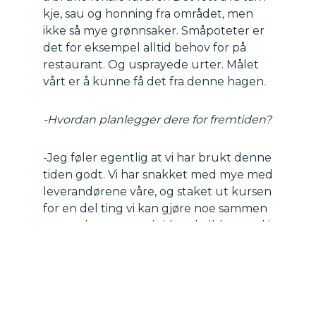
kje, sau og honning fra området, men
ikke så mye grønnsaker. Småpoteter er
det for eksempel alltid behov for på
restaurant. Og usprayede urter. Målet
vårt er å kunne få det fra denne hagen.
-Hvordan planlegger dere for fremtiden?
-Jeg føler egentlig at vi har brukt denne
tiden godt. Vi har snakket med mye med
leverandørene våre, og staket ut kursen
for en del ting vi kan gjøre noe sammen
utover høsten, med sider, skalldyr og øl i
kombinasjon med mat, for eksempel. Nå
i fellesferien har vi bare holdt hodet
kaldt. Men vi har kunnet besøke flere
folk og planlegge mer enn før. Vi er så
glade i norske produkter og smaker, og