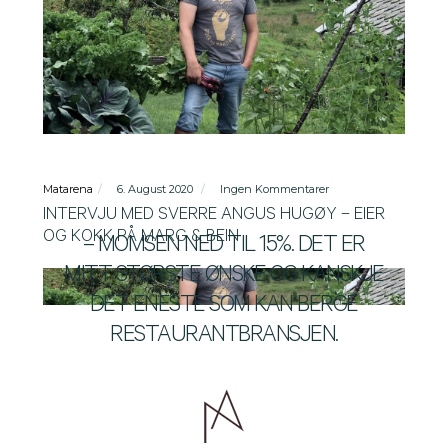
Matarena
6. August 2020
Ingen Kommentarer
INTERVJU MED SVERRE ANGUS HUGØY – EIER
OG KOKK PÅ MARG & BEIN
– MOMSEN NED TIL 15%. DET ER
MITT STØRSTE ØNSKE OG KANSKJE
DET ENESTE SOM KAN BERGE
RESTAURANTBRANSJEN.