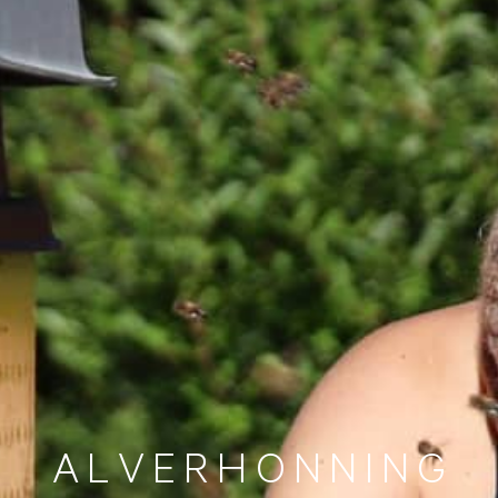
A
L
V
E
R
H
O
N
N
I
N
G