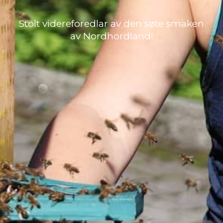
Stolt videreforedlar av den søte smaken
av Nordhordland!