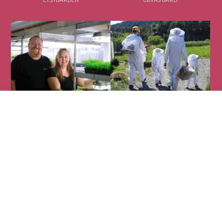
LYSTGÅRDEN
LØVÅS GARD
MIKROGRØNT
MOLVIK GARD
Matarena AS
Nordre Nøstekaien 1
5011 Bergen
Org.nr. 913 812 638