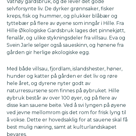
Vatnøy gårdsbruk, og de lever det gode
selvforsynte liv. De dyrker grønnsaker, fisker
kreps, fisk og hummer, og plukker blåbær og
tyttebær på flere av øyene som inngår i Hille. Fra
Hille Økologiske Gardsbruk lages det pinnekjøtt,
fenalår, og ulike stykningsdeler fra villsau. Eva og
Svein Jarle selger også saueskinn, og hønene fra
gården gir herlige økologiske egg.
Med både villsau, fjordlam, islandshester, høner,
hunder og katter på gården er det liv og røre
hele året, og dyrene nyter godt av
naturressursene som finnes på øybruket. Hille
øybruk består av over 100 øyer, og på flere av
disse kan sauene beite. Ved å svi lyngen på øyene
ved jevne mellomrom gis det rom for frisk lyng til
å vokse. Dette er hovedsaklig for at sauene skal få
best mulig næring, samt at kulturlandskapet
bevares.