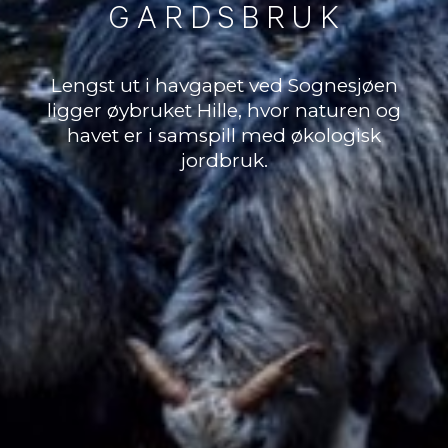
G
A
R
D
S
B
R
U
K
Lengst ut i havgapet ved Sognesjøen
ligger øybruket Hille, hvor naturen og
havet er i samspill med økologisk
jordbruk.