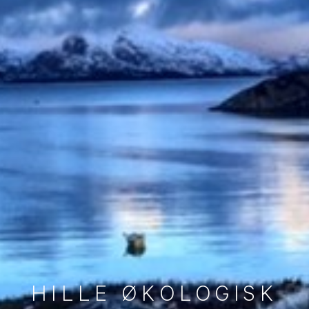
H
I
L
L
E
Ø
K
O
L
O
G
I
S
K