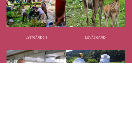
LYSTGÅRDEN
LØVÅS GARD
MIKROGRØNT
MOLVIK GARD