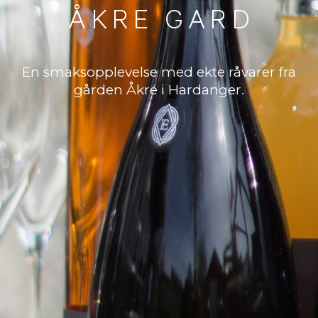
Å
K
R
E
G
A
R
D
En smaksopplevelse med ekte råvarer fra
gården Åkre i Hardanger.