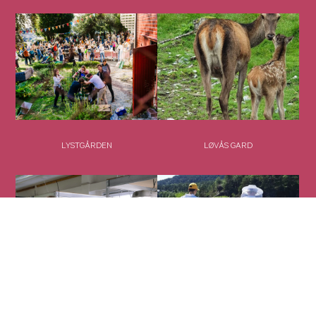
LYSTGÅRDEN
LØVÅS GARD
MIKROGRØNT
MOLVIK GARD