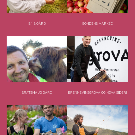
BI1 BIGÅRD
BONDENS MARKED
BRATSHAUG GÅRD
BRENNEVINSGROVA OG NØVA SIDERI