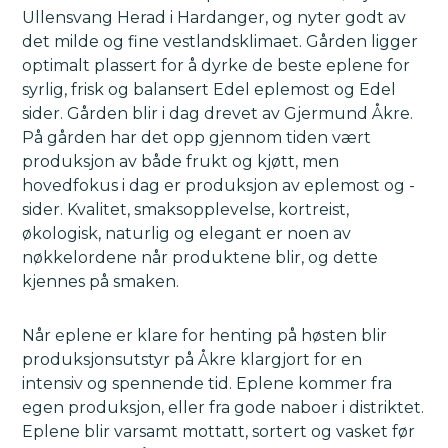
Ullensvang Herad i Hardanger, og nyter godt av
det milde og fine vestlandsklimaet. Gården ligger
optimalt plassert for å dyrke de beste eplene for
syrlig, frisk og balansert Edel eplemost og ­Edel
sider. Gården blir i dag drevet av Gjermund Åkre.
På gården har det opp gjennom tiden vært
produksjon av både frukt og kjøtt, men
hovedfokus i dag er produksjon av eplemost og ­
sider. Kvalitet, smaksopplevelse, kortreist,
økologisk, naturlig og elegant er noen av
nøkkelordene når produktene blir, og dette
kjennes på smaken.
Når eplene er klare for henting på høsten blir
produksjonsutstyr på Åkre klargjort for en
intensiv og spennende tid. Eplene kommer fra
egen produksjon, eller fra gode naboer i distriktet.
Eplene blir varsamt mottatt, sortert og vasket før