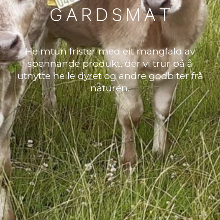
G
A
R
D
S
M
A
T
Heimtun frister med eit mangfald av
spennande produkt, der vi trur på å
utnytte heile dyret og andre godbiter frå
naturen.