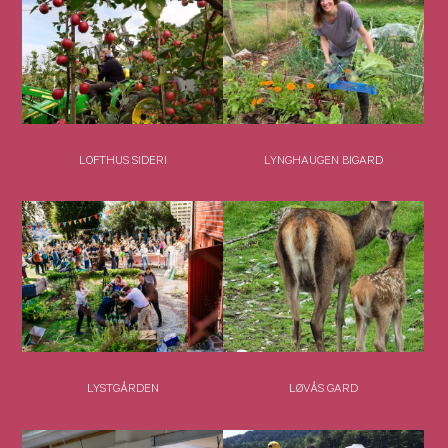
LOFTHUS SIDERI
LYNGHAUGEN BIGARD
LYSTGÅRDEN
LØVÅS GARD