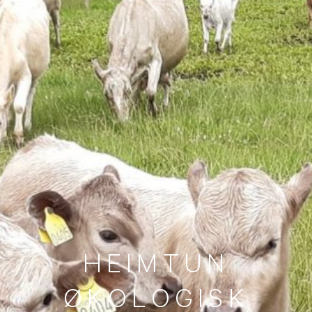
H
E
I
M
T
U
N
Ø
K
O
L
O
G
I
S
K