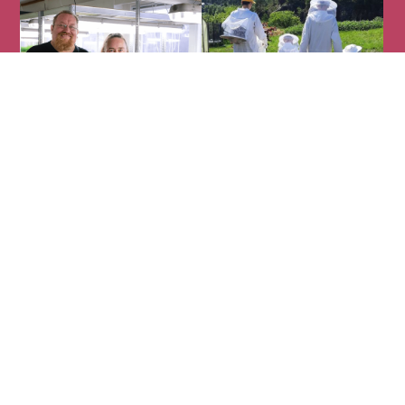
MIKROGRØNT
MOLVIK GARD
Matarena AS
Nordre Nøstekaien 1
5011 Bergen
Org.nr. 913 812 638
Kart