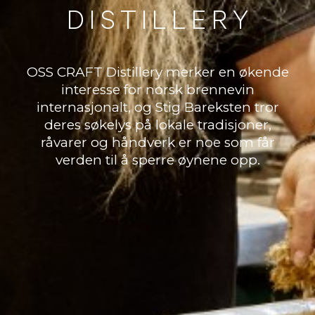
D
I
S
T
I
L
L
E
R
Y
OSS CRAFT Distillery merker en økende
interesse for norsk brennevin
internasjonalt, og Stig Bareksten tror
deres søkelys på lokale tradisjoner,
råvarer og håndverk er noe som får
verden til å sperre øynene opp.