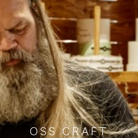
O
S
S
C
R
A
F
T