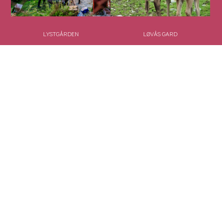
LYSTGÅRDEN
LØVÅS GARD
MIKROGRØNT
MOLVIK GARD
Matarena AS