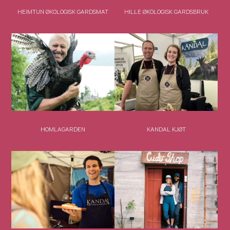
HEIMTUN ØKOLOGISK GARDSMAT
HILLE ØKOLOGISK GARDSBRUK
HOMLAGARDEN
KANDAL KJØT